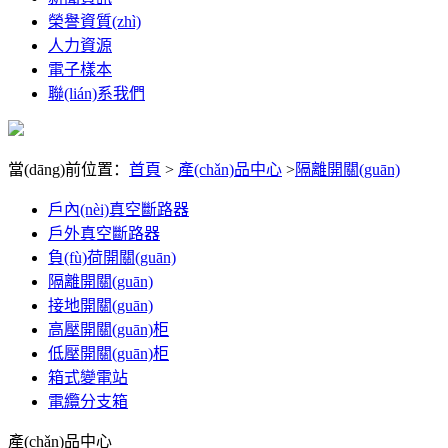
榮譽資質(zhì)
人力資源
電子樣本
聯(lián)系我們
當(dāng)前位置：
首頁
>
產(chǎn)品中心
>
隔離開關(guān)
戶內(nèi)真空斷路器
戶外真空斷路器
負(fù)荷開關(guān)
隔離開關(guān)
接地開關(guān)
高壓開關(guān)柜
低壓開關(guān)柜
箱式變電站
電纜分支箱
產(chǎn)品中心