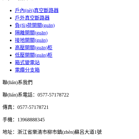
戶內(nèi)真空斷路器
戶外真空斷路器
負(fù)荷開關(guān)
隔離開關(guān)
接地開關(guān)
高壓開關(guān)柜
低壓開關(guān)柜
箱式變電站
電纜分支箱
聯(lián)系我們
聯(lián)系電話：0577-57178722
傳真：0577-57178721
手機：13968888345
地址：浙江省樂清市柳市鎮(zhèn)蘇呂大道1號