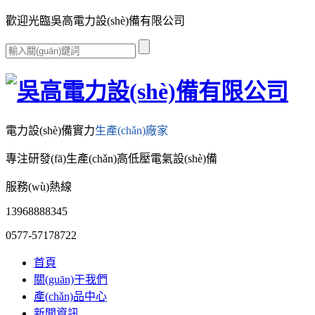
歡迎光臨吳高電力設(shè)備有限公司
電力設(shè)備實力
生產(chǎn)廠家
專注研發(fā)生產(chǎn)高低壓電氣設(shè)備
服務(wù)熱線
13968888345
0577-57178722
首頁
關(guān)于我們
產(chǎn)品中心
新聞資訊