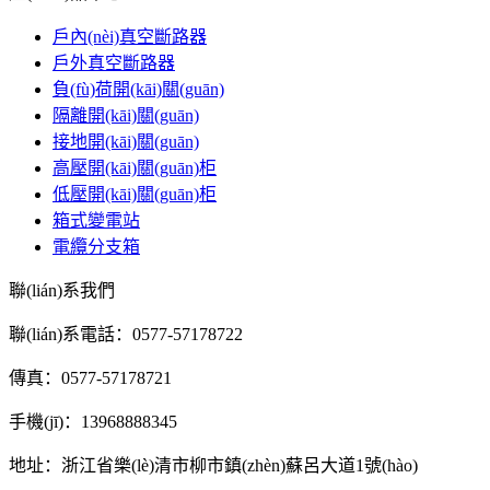
戶內(nèi)真空斷路器
戶外真空斷路器
負(fù)荷開(kāi)關(guān)
隔離開(kāi)關(guān)
接地開(kāi)關(guān)
高壓開(kāi)關(guān)柜
低壓開(kāi)關(guān)柜
箱式變電站
電纜分支箱
聯(lián)系我們
聯(lián)系電話：0577-57178722
傳真：0577-57178721
手機(jī)：13968888345
地址：浙江省樂(lè)清市柳市鎮(zhèn)蘇呂大道1號(hào)