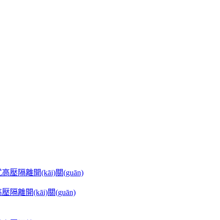
高壓隔離開(kāi)關(guān)