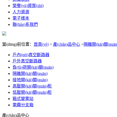
榮譽(yù)資質(zhì)
人力資源
電子樣本
聯(lián)系我們
當(dāng)前位置：
首頁(yè)
>
產(chǎn)品中心
>
隔離開(kāi)關(guān
戶內(nèi)真空斷路器
戶外真空斷路器
負(fù)荷開(kāi)關(guān)
隔離開(kāi)關(guān)
接地開(kāi)關(guān)
高壓開(kāi)關(guān)柜
低壓開(kāi)關(guān)柜
箱式變電站
電纜分支箱
產(chǎn)品中心