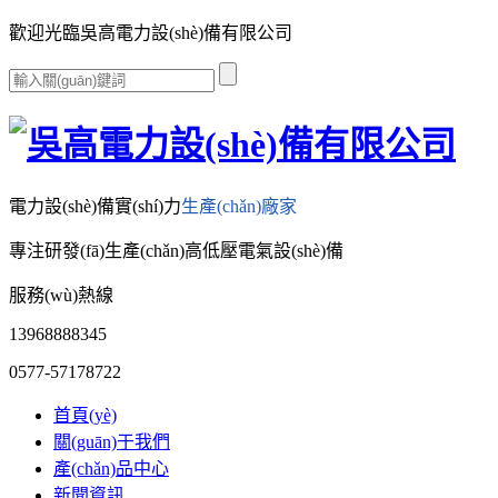
歡迎光臨吳高電力設(shè)備有限公司
電力設(shè)備實(shí)力
生產(chǎn)廠家
專注研發(fā)生產(chǎn)高低壓電氣設(shè)備
服務(wù)熱線
13968888345
0577-57178722
首頁(yè)
關(guān)于我們
產(chǎn)品中心
新聞資訊