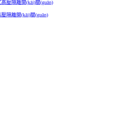
高壓隔離開(kāi)關(guān)