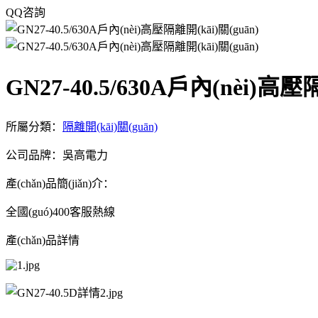
QQ咨詢
GN27-40.5/630A戶內(nèi)高壓
所屬分類：
隔離開(kāi)關(guān)
公司品牌：吳高電力
產(chǎn)品簡(jiǎn)介：
全國(guó)400客服熱線
產(chǎn)品詳情