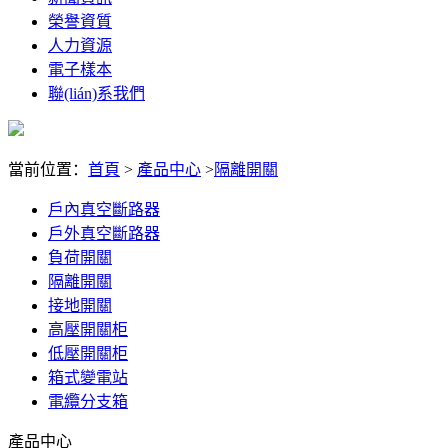
榮譽資質
人力資源
電子樣本
聯(lián)系我們
當前位置：
首頁
>
產品中心
>
隔離開關
戶內真空斷路器
戶外真空斷路器
負荷開關
隔離開關
接地開關
高壓開關柜
低壓開關柜
箱式變電站
電纜分支箱
產品中心