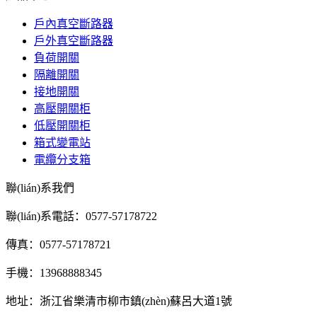
戶內真空斷路器
戶外真空斷路器
負荷開關
隔離開關
接地開關
高壓開關柜
低壓開關柜
箱式變電站
電纜分支箱
聯(lián)系我們
聯(lián)系電話：0577-57178722
傳真：0577-57178721
手機：13968888345
地址：浙江省樂清市柳市鎮(zhèn)蘇呂大道1號