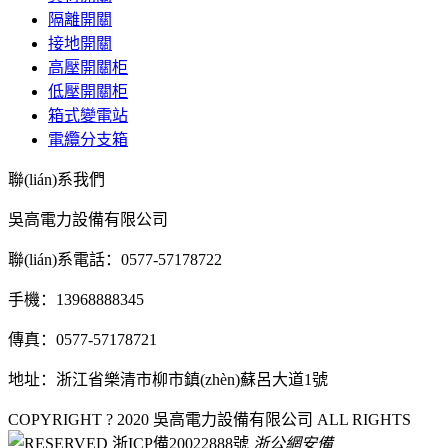
隔離開關
接地開關
高壓開關柜
低壓開關柜
箱式變電站
電纜分支箱
聯(lián)系我們
吳高電力設備有限公司
聯(lián)系電話：0577-57178722
手機：13968888345
傳真：0577-57178721
地址：浙江省樂清市柳市鎮(zhèn)蘇呂大道1號
COPYRIGHT ? 2020 吳高電力設備有限公司 ALL RIGHTS
RESERVED
浙ICP備20022888號
浙公網安備