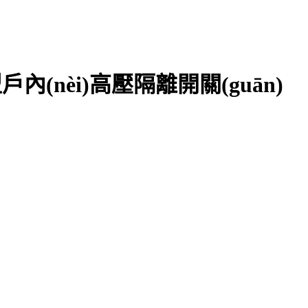
型戶內(nèi)高壓隔離開關(guān)