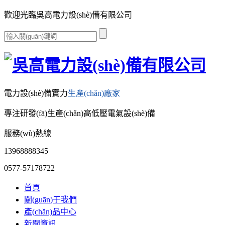
歡迎光臨吳高電力設(shè)備有限公司
電力設(shè)備實力
生產(chǎn)廠家
專注研發(fā)生產(chǎn)高低壓電氣設(shè)備
服務(wù)熱線
13968888345
0577-57178722
首頁
關(guān)于我們
產(chǎn)品中心
新聞資訊