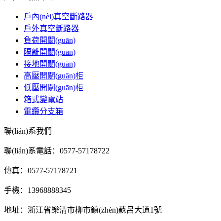
戶內(nèi)真空斷路器
戶外真空斷路器
負荷開關(guān)
隔離開關(guān)
接地開關(guān)
高壓開關(guān)柜
低壓開關(guān)柜
箱式變電站
電纜分支箱
聯(lián)系我們
聯(lián)系電話：0577-57178722
傳真：0577-57178721
手機：13968888345
地址：浙江省樂清市柳市鎮(zhèn)蘇呂大道1號