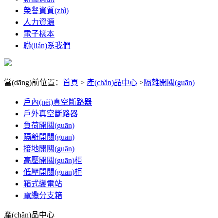
榮譽資質(zhì)
人力資源
電子樣本
聯(lián)系我們
當(dāng)前位置：
首頁
>
產(chǎn)品中心
>
隔離開關(guān)
戶內(nèi)真空斷路器
戶外真空斷路器
負荷開關(guān)
隔離開關(guān)
接地開關(guān)
高壓開關(guān)柜
低壓開關(guān)柜
箱式變電站
電纜分支箱
產(chǎn)品中心