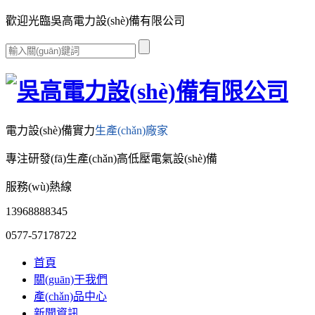
歡迎光臨吳高電力設(shè)備有限公司
電力設(shè)備實力
生產(chǎn)廠家
專注研發(fā)生產(chǎn)高低壓電氣設(shè)備
服務(wù)熱線
13968888345
0577-57178722
首頁
關(guān)于我們
產(chǎn)品中心
新聞資訊