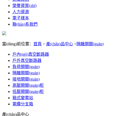
榮譽資質(zhì)
人力資源
電子樣本
聯(lián)系我們
當(dāng)前位置：
首頁
>
產(chǎn)品中心
>
隔離開關(guān)
戶內(nèi)真空斷路器
戶外真空斷路器
負荷開關(guān)
隔離開關(guān)
接地開關(guān)
高壓開關(guān)柜
低壓開關(guān)柜
箱式變電站
電纜分支箱
產(chǎn)品中心