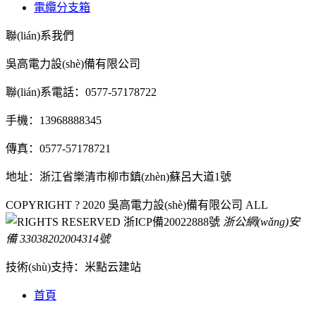
電纜分支箱
聯(lián)系我們
吳高電力設(shè)備有限公司
聯(lián)系電話：0577-57178722
手機：13968888345
傳真：0577-57178721
地址：浙江省樂清市柳市鎮(zhèn)蘇呂大道1號
COPYRIGHT ? 2020 吳高電力設(shè)備有限公司 ALL
RIGHTS RESERVED
浙ICP備20022888號
浙公網(wǎng)安
備 33038202004314號
技術(shù)支持：米點云建站
首頁