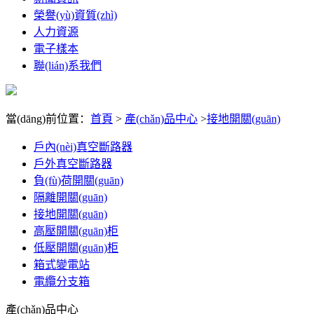
榮譽(yù)資質(zhì)
人力資源
電子樣本
聯(lián)系我們
當(dāng)前位置：
首頁
>
產(chǎn)品中心
>
接地開關(guān)
戶內(nèi)真空斷路器
戶外真空斷路器
負(fù)荷開關(guān)
隔離開關(guān)
接地開關(guān)
高壓開關(guān)柜
低壓開關(guān)柜
箱式變電站
電纜分支箱
產(chǎn)品中心