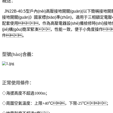
概述：
JN22B-40.5型戶內(nèi)高壓接地開關(guān)(以下簡稱接地開
接地開關(guān)》國家標(biāo)準(zhǔn)，適用于三相額定電壓
配套使用，作為高壓電器設(shè)備檢修時(shí)接地保護(h
(jié)構(gòu)簡潔緊湊，性能一致，便于小角度操作，與
件。
型號(hào)含義：
正常使用條件：
◇海拔高度不超過1000m；
◇周圍空氣溫度：上限+40℃，下限-25℃；