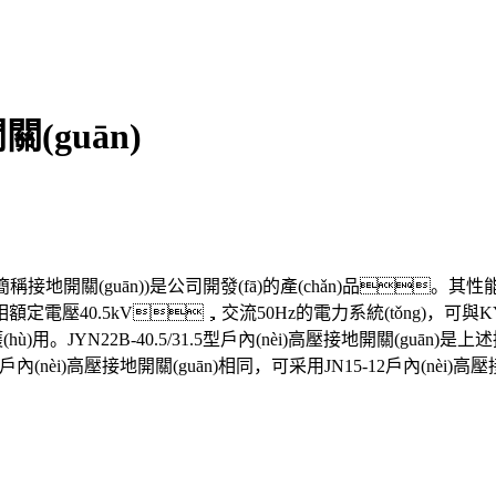
關(guān)
(以下簡稱接地開關(guān))是公司開發(fā)的產(chǎn)品。其性
于三相額定電壓40.5kV，交流50Hz的電力系統(tǒng)，可與KYN
JYN22B-40.5/31.5型戶內(nèi)高壓接地開關(guān)是上述接地開
èi)高壓接地開關(guān)相同，可采用JN15-12戶內(nèi)高壓