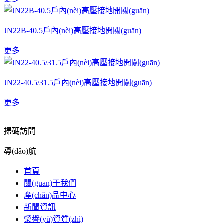
JN22B-40.5戶內(nèi)高壓接地開關(guān)
更多
JN22-40.5/31.5戶內(nèi)高壓接地開關(guān)
更多
掃碼訪問
導(dǎo)航
首頁
關(guān)于我們
產(chǎn)品中心
新聞資訊
榮譽(yù)資質(zhì)