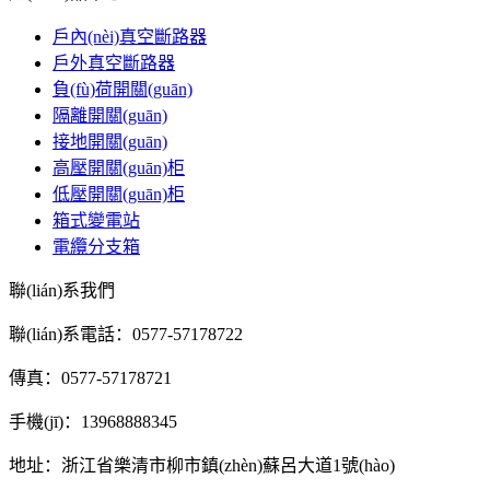
戶內(nèi)真空斷路器
戶外真空斷路器
負(fù)荷開關(guān)
隔離開關(guān)
接地開關(guān)
高壓開關(guān)柜
低壓開關(guān)柜
箱式變電站
電纜分支箱
聯(lián)系我們
聯(lián)系電話：0577-57178722
傳真：0577-57178721
手機(jī)：13968888345
地址：浙江省樂清市柳市鎮(zhèn)蘇呂大道1號(hào)