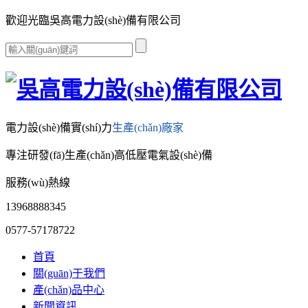
歡迎光臨吳高電力設(shè)備有限公司
電力設(shè)備實(shí)力
生產(chǎn)廠家
專注研發(fā)生產(chǎn)高低壓電氣設(shè)備
服務(wù)熱線
13968888345
0577-57178722
首頁
關(guān)于我們
產(chǎn)品中心
新聞資訊