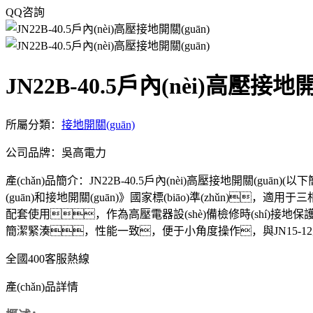
QQ咨詢
JN22B-40.5戶內(nèi)高壓接地開
所屬分類：
接地開關(guān)
公司品牌：吳高電力
產(chǎn)品簡介：JN22B-40.5戶內(nèi)高壓接地開關(guān)
(guān)和接地開關(guān)》國家標(biāo)準(zhǔn)，適用
配套使用，作為高壓電器設(shè)備檢修時(shí)接地保護(hù)用。
簡潔緊湊，性能一致，便于小角度操作，與JN15-12戶內(n
全國400客服熱線
產(chǎn)品詳情