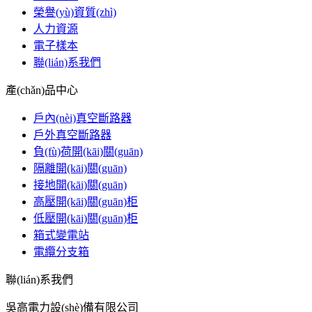
榮譽(yù)資質(zhì)
人力資源
電子樣本
聯(lián)系我們
產(chǎn)品中心
戶內(nèi)真空斷路器
戶外真空斷路器
負(fù)荷開(kāi)關(guān)
隔離開(kāi)關(guān)
接地開(kāi)關(guān)
高壓開(kāi)關(guān)柜
低壓開(kāi)關(guān)柜
箱式變電站
電纜分支箱
聯(lián)系我們
吳高電力設(shè)備有限公司