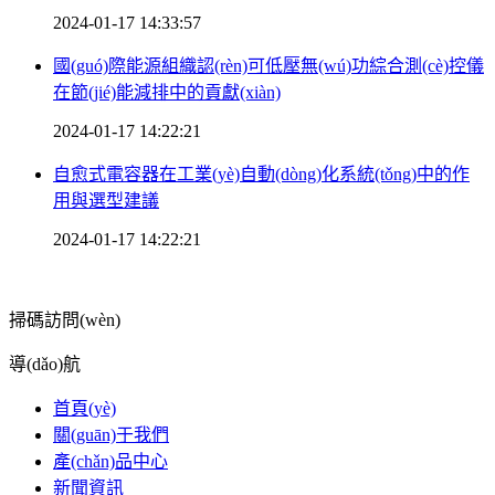
2024-01-17 14:33:57
國(guó)際能源組織認(rèn)可低壓無(wú)功綜合測(cè)控儀
在節(jié)能減排中的貢獻(xiàn)
2024-01-17 14:22:21
自愈式電容器在工業(yè)自動(dòng)化系統(tǒng)中的作
用與選型建議
2024-01-17 14:22:21
掃碼訪問(wèn)
導(dǎo)航
首頁(yè)
關(guān)于我們
產(chǎn)品中心
新聞資訊