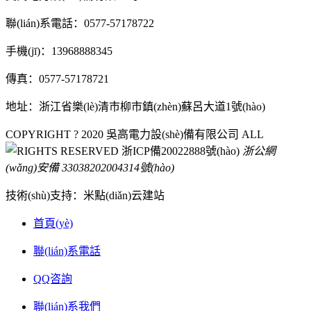
聯(lián)系電話：0577-57178722
手機(jī)：13968888345
傳真：0577-57178721
地址：浙江省樂(lè)清市柳市鎮(zhèn)蘇呂大道1號(hào)
COPYRIGHT ? 2020 吳高電力設(shè)備有限公司 ALL
RIGHTS RESERVED
浙ICP備20022888號(hào)
浙公網
(wǎng)安備 33038202004314號(hào)
技術(shù)支持：米點(diǎn)云建站
首頁(yè)
聯(lián)系電話
QQ咨詢
聯(lián)系我們