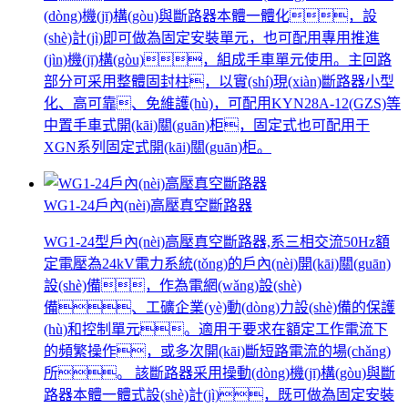
(dòng)機(jī)構(gòu)與斷路器本體一體化，設
(shè)計(jì)即可做為固定安裝單元，也可配用專用推進
(jìn)機(jī)構(gòu)，組成手車單元使用。主回路
部分可采用整體固封柱，以實(shí)現(xiàn)斷路器小型
化、高可靠、免維護(hù)，可配用KYN28A-12(GZS)等
中置手車式開(kāi)關(guān)柜，固定式也可配用于
XGN系列固定式開(kāi)關(guān)柜。
WG1-24戶內(nèi)高壓真空斷路器
WG1-24型戶內(nèi)高壓真空斷路器,系三相交流50Hz額
定電壓為24kV電力系統(tǒng)的戶內(nèi)開(kāi)關(guān)
設(shè)備，作為電網(wǎng)設(shè)
備、工礦企業(yè)動(dòng)力設(shè)備的保護
(hù)和控制單元。適用于要求在額定工作電流下
的頻繁操作，或多次開(kāi)斷短路電流的場(chǎng)
所。 該斷路器采用操動(dòng)機(jī)構(gòu)與斷
路器本體一體式設(shè)計(jì)，既可做為固定安裝