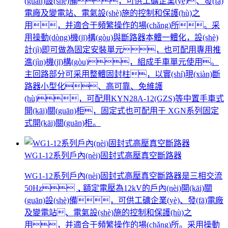
(guān)設(shè)備，可供工礦企業(yè)、發(fā)
電廠及變電站、電氣設(shè)施的控制和保護(hù)之
用，并適合于頻繁操作的場(chǎng)所。采
用操動(dòng)機(jī)構(gòu)與斷路器本體一體化，設(shè)
計(jì)即可做為固定安裝單元，也可配用專用推
進(jìn)機(jī)構(gòu)，組成手車單元使用。
主回路部分可采用整體固封柱，以實(shí)現(xiàn)斷
路器小型化、高可靠、免維護
(hù)，可配用KYN28A-12(GZS)等中置手車式
開(kāi)關(guān)柜，固定式也可配用于 XGN系列固定
式開(kāi)關(guān)柜。
WG1-12系列戶內(nèi)固封式高壓真空斷路器
WG1-12系列戶內(nèi)固封式高壓真空斷路器是三相交流
50Hz，額定電壓為12kV的戶內(nèi)開(kāi)關
(guān)設(shè)備，可供工礦企業(yè)、發(fā)電廠
及變電站、電氣設(shè)施的控制和保護(hù)之
用，并適合于頻繁操作的場(chǎng)所。采用操動